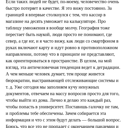
Если таких людей не будет, по-моему, человечество очень
быстро потеряет в качестве. Я это вижу постоянно. За
границей я впервые столкнулся с тем, что кассир в
магазине на десять умножает на калькуляторе. Про
таблицу умножения я вообще молчу. География тоже
перестает быть наукой, люди просто не понимают, где
север, а где юг, и я часто вижу, как люди со смартфоном в
руках включают карту и идут ровно в противоположном
направлении, потому что в принципе не представляют,
как ориентироваться в пространстве. В целом, на мой
взгляд, эта античеловечная тенденция ведет к деградации.
А чем меньше человек думает, тем проще живется
бюрократии, выстраивающей отслеживающие системы и
т. д. Уже сегодня мы заполняем кучу ненужных
документов, отвечаем на массу вопросов просто для того,
чтобы выйти из дома. Лично я делаю это каждый раз,
чтобы попасть в университет. Поставишь галочку не там,
и проблемы тебе обеспечены. Зачем собирается эта
информация и что с этим будут делать — большой вопрос.
Боюсь, что все это не пропадет с окончанием пандемии и