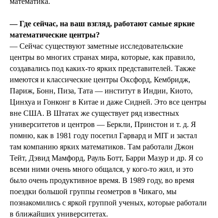
математика.
— Где сейчас, на ваш взгляд, работают самые яркие
математические центры?
— Сейчас существуют заметные исследовательские
центры во многих странах мира, которые, как правило,
создавались под каких-то ярких представителей. Также
имеются и классические центры Оксфорд, Кембридж,
Париж, Бонн, Пиза, Тата — институт в Индии, Киото,
Цинхуа и Гонконг в Китае и даже Сидней. Это все центры
вне США. В Штатах же существует ряд известных
университетов и центров — Беркли, Принстон и т. д. Я
помню, как в 1981 году посетил Гарвард и МIT и застал
там компанию ярких математиков. Там работали Джон
Тейт, Дэвид Мамфорд, Рауль Ботт, Барри Мазур и др. Я со
всеми ними очень много общался, у кого-то жил, и это
было очень продуктивное время. В 1989 году, во время
поездки большой группы геометров в Чикаго, мы
познакомились с яркой группой ученых, которые работали
в ближайших университетах.